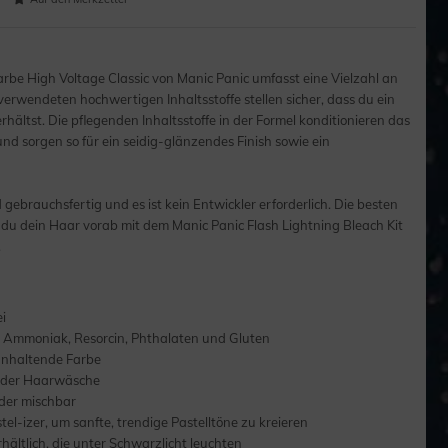
be High Voltage Classic von Manic Panic umfasst eine Vielzahl an
erwendeten hochwertigen Inhaltsstoffe stellen sicher, dass du ein
hältst. Die pflegenden Inhaltsstoffe in der Formel konditionieren das
d sorgen so für ein seidig-glänzendes Finish sowie ein
gebrauchsfertig und es ist kein Entwickler erforderlich. Die besten
 du dein Haar vorab mit dem Manic Panic Flash Lightning Bleach Kit
.
ei
, Ammoniak, Resorcin, Phthalaten und Gluten
anhaltende Farbe
 jeder Haarwäsche
der mischbar
el-izer, um sanfte, trendige Pastelltöne zu kreieren
hältlich, die unter Schwarzlicht leuchten