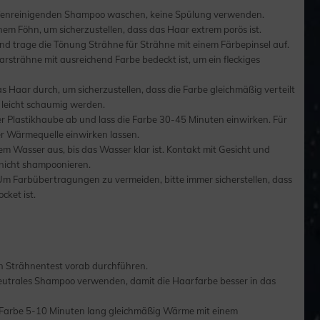
iefenreinigenden Shampoo waschen, keine Spülung verwenden.
nem Föhn, um sicherzustellen, dass das Haar extrem porös ist.
d trage die Tönung Strähne für Strähne mit einem Färbepinsel auf.
aarsträhne mit ausreichend Farbe bedeckt ist, um ein fleckiges
Haar durch, um sicherzustellen, dass die Farbe gleichmäßig verteilt
 leicht schaumig werden.
r Plastikhaube ab und lass die Farbe 30-45 Minuten einwirken. Für
er Wärmequelle einwirken lassen.
em Wasser aus, bis das Wasser klar ist. Kontakt mit Gesicht und
nicht shampoonieren.
Um Farbübertragungen zu vermeiden, bitte immer sicherstellen, dass
cket ist.
en Strähnentest vorab durchführen.
utrales Shampoo verwenden, damit die Haarfarbe besser in das
Farbe 5-10 Minuten lang gleichmäßig Wärme mit einem