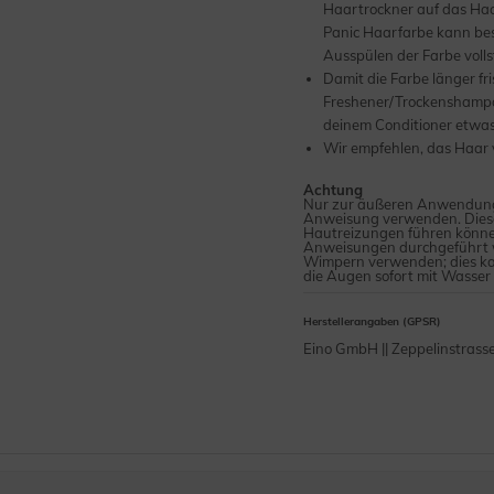
Haartrockner auf das Haa
Panic Haarfarbe kann bes
Ausspülen der Farbe volls
Damit die Farbe länger fr
Freshener/Trockenshampoo
deinem Conditioner etwas
Wir empfehlen, das Haar 
Achtung
Nur zur äußeren Anwendung.
Anweisung verwenden. Dieses
Hautreizungen führen können
Anweisungen durchgeführt w
Wimpern verwenden; dies ka
die Augen sofort mit Wasser
Herstellerangaben (GPSR)
Eino GmbH || Zeppelinstrass