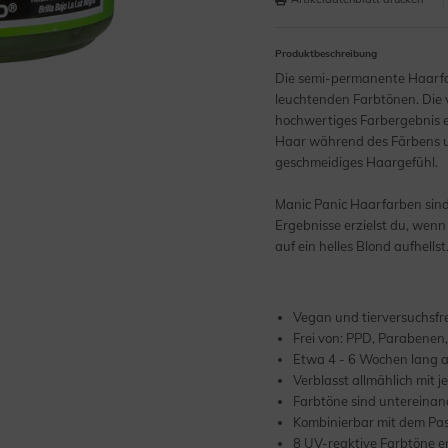
Produktbeschreibung
Die semi-permanente Haarfar
leuchtenden Farbtönen. Die v
hochwertiges Farbergebnis er
Haar während des Färbens un
geschmeidiges Haargefühl.
Manic Panic Haarfarben sind 
Ergebnisse erzielst du, wenn
auf ein helles Blond aufhellst
Vegan und tierversuchsfr
Frei von: PPD, Parabenen
Etwa 4 - 6 Wochen lang 
Verblasst allmählich mit
Farbtöne sind untereinan
Kombinierbar mit dem Past
8 UV-reaktive Farbtöne er