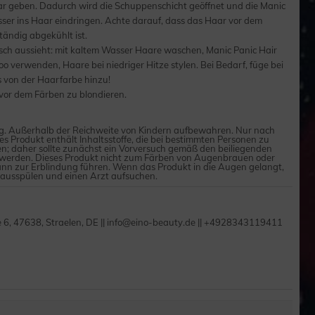
r geben. Dadurch wird die Schuppenschicht geöffnet und die Manic
ser ins Haar eindringen. Achte darauf, dass das Haar vor dem
tändig abgekühlt ist.
isch aussieht: mit kaltem Wasser Haare waschen, Manic Panic Hair
 verwenden, Haare bei niedriger Hitze stylen. Bei Bedarf, füge bei
 von der Haarfarbe hinzu!
vor dem Färben zu blondieren.
 Außerhalb der Reichweite von Kindern aufbewahren. Nur nach
 Produkt enthält Inhaltsstoffe, die bei bestimmten Personen zu
; daher sollte zunächst ein Vorversuch gemäß den beiliegenden
erden. Dieses Produkt nicht zum Färben von Augenbrauen oder
nn zur Erblindung führen. Wenn das Produkt in die Augen gelangt,
 ausspülen und einen Arzt aufsuchen.
e 6, 47638, Straelen, DE || info@eino-beauty.de || +4928343119411