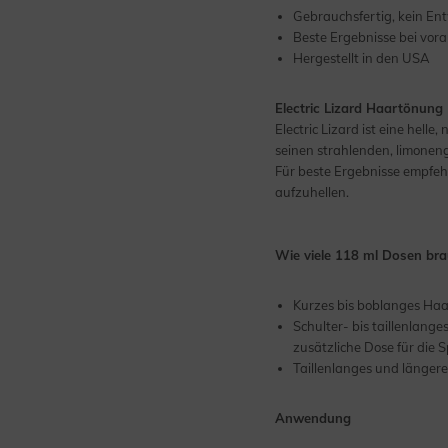
Gebrauchsfertig, kein Ent
Beste Ergebnisse bei vor
Hergestellt in den USA
Electric Lizard Haartönung
Electric Lizard ist eine helle
seinen strahlenden, limoneng
Für beste Ergebnisse empfeh
aufzuhellen.
Wie viele 118 ml Dosen bra
Kurzes bis boblanges Haar
Schulter- bis taillenlang
zusätzliche Dose für die S
Taillenlanges und längere
Anwendung