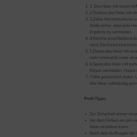
1. Das Haar mit einem t
2.Trockne das Haar mit ei
3.Ziehe Handschuhe an un
Stelle sicher, dass jede H
Ergebnis zu vermeiden.
4.Kämme anschließend das 
wird. Die Farbcreme kann
5.Decke das Haar mit eine
mehr Intensität unter ein
6.Spüle das Haar mit kalt
Körper vermeiden. Haare 
7.Wie gewünscht stylen. 
das Haar vollständig getro
Profi-Tipps:
Zur Sicherheit immer ein
Vor dem Färben ein pH-ne
Haar einziehen kann.
Nach dem Auftragen der 