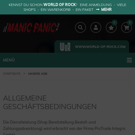
KENNST DU SCHON
WORLD OF ROCK
? EINE ANMELDUNG - VIELE
SHOPS - EIN WARENKORB - EIN PAKET
MEHR
0
0
WWW.WORLD-OF-ROCK.COM
MENÜ
STARTSEITE
UNSERE AGB
ALLGEMEINE
GESCHÄFTSBEDINGUNGEN
Die Dienstleistung (Shop Bereitstellung Bestell-und
Zahlungsabwicklung) wird erbracht von der Firma ProTrade Integra
GmbH.