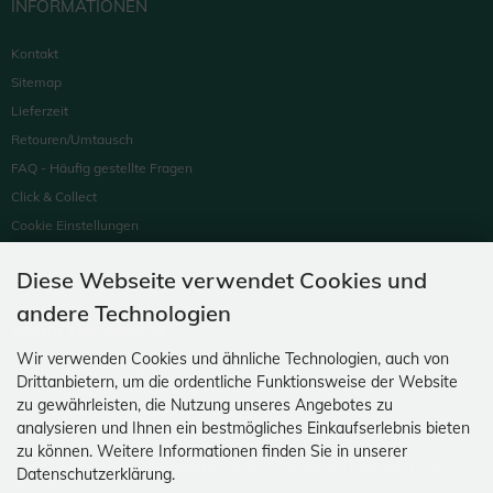
INFORMATIONEN
Kontakt
Sitemap
Lieferzeit
Retouren/Umtausch
FAQ - Häufig gestellte Fragen
Click & Collect
Cookie Einstellungen
Diese Webseite verwendet Cookies und
SUPPORTHOTLINE
andere Technologien
+49 (0) 7195 5874-22
Wir verwenden Cookies und ähnliche Technologien, auch von
Zu laufenden Aufträgen oder Fragen allgemein:
Drittanbietern, um die ordentliche Funktionsweise der Website
Montag, Dienstag, Donnerstag, Freitag: 10:00 - 16:00 Uhr
zu gewährleisten, die Nutzung unseres Angebotes zu
Mittwoch: 10:00 - 18:00 Uhr
analysieren und Ihnen ein bestmögliches Einkaufserlebnis bieten
zu können. Weitere Informationen finden Sie in unserer
* Kosten: normaler Ortstarif DE, mit Flatratevertrag natürlich kostenlos. Aus dem Ausland
fallen die jeweils geltenden Auslandsgebühren an. Anrufe aus dem Handynetz können
Datenschutzerklärung.
abweichen.