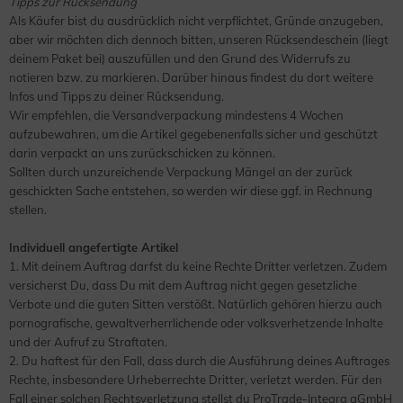
Tipps zur Rücksendung
Als Käufer bist du ausdrücklich nicht verpflichtet, Gründe anzugeben,
aber wir möchten dich dennoch bitten, unseren Rücksendeschein (liegt
deinem Paket bei) auszufüllen und den Grund des Widerrufs zu
notieren bzw. zu markieren. Darüber hinaus findest du dort weitere
Infos und Tipps zu deiner Rücksendung.
Wir empfehlen, die Versandverpackung mindestens 4 Wochen
aufzubewahren, um die Artikel gegebenenfalls sicher und geschützt
darin verpackt an uns zurückschicken zu können.
Sollten durch unzureichende Verpackung Mängel an der zurück
geschickten Sache entstehen, so werden wir diese ggf. in Rechnung
stellen.
Individuell angefertigte Artikel
1. Mit deinem Auftrag darfst du keine Rechte Dritter verletzen. Zudem
versicherst Du, dass Du mit dem Auftrag nicht gegen gesetzliche
Verbote und die guten Sitten verstößt. Natürlich gehören hierzu auch
pornografische, gewaltverherrlichende oder volksverhetzende Inhalte
und der Aufruf zu Straftaten.
2. Du haftest für den Fall, dass durch die Ausführung deines Auftrages
Rechte, insbesondere Urheberrechte Dritter, verletzt werden. Für den
Fall einer solchen Rechtsverletzung stellst du ProTrade-Integra gGmbH