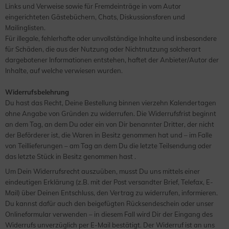
Links und Verweise sowie für Fremdeinträge in vom Autor
eingerichteten Gästebüchern, Chats, Diskussionsforen und
Mailinglisten.
Für illegale, fehlerhafte oder unvollständige Inhalte und insbesondere
für Schäden, die aus der Nutzung oder Nichtnutzung solcherart
dargebotener Informationen entstehen, haftet der Anbieter/Autor der
Inhalte, auf welche verwiesen wurden.
Widerrufsbelehrung
Du hast das Recht, Deine Bestellung binnen vierzehn Kalendertagen
ohne Angabe von Gründen zu widerrufen. Die Widerrufsfrist beginnt
an dem Tag, an dem Du oder ein von Dir benannter Dritter, der nicht
der Beförderer ist, die Waren in Besitz genommen hat und – im Falle
von Teillieferungen – am Tag an dem Du die letzte Teilsendung oder
das letzte Stück in Besitz genommen hast .
Um Dein Widerrufsrecht auszuüben, musst Du uns mittels einer
eindeutigen Erklärung (z.B. mit der Post versandter Brief, Telefax, E-
Mail) über Deinen Entschluss, den Vertrag zu widerrufen, informieren.
Du kannst dafür auch den beigefügten Rücksendeschein oder unser
Onlineformular verwenden – in diesem Fall wird Dir der Eingang des
Widerrufs unverzüglich per E-Mail bestätigt. Der Widerruf ist an uns