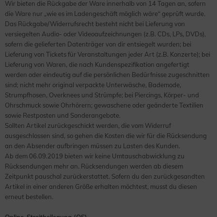
Wir bieten die Rückgabe der Ware innerhalb von 14 Tagen an, sofern
die Ware nur „wie es im Ladengeschäft möglich wäre“ geprüft wurde.
Das Rückgabe/Widerrufsrecht besteht nicht bei Lieferung von
versiegelten Audio- oder Videoaufzeichnungen (z.B. CDs, LPs, DVDs),
sofern die gelieferten Datenträger von dir entsiegelt wurden; bei
Lieferung von Tickets für Veranstaltungen jeder Art (z.B. Konzerte); bei
Lieferung von Waren, die nach Kundenspezifikation angefertigt
werden oder eindeutig auf die persönlichen Bedürfnisse zugeschnitten
sind; nicht mehr original verpackte Unterwäsche, Bademode,
Strumpfhosen, Overknees und Strümpfe; bei Piercings, Körper- und
Ohrschmuck sowie Ohrhörern; gewaschene oder geänderte Textilien
sowie Restposten und Sonderangebote.
Sollten Artikel zurückgeschickt werden, die vom Widerruf
ausgeschlossen sind, so gehen die Kosten die wir für die Rücksendung
an den Absender aufbringen müssen zu Lasten des Kunden.
Ab dem 06.09.2019 bieten wir keine Umtauschabwicklung zu
Rücksendungen mehr an. Rücksendungen werden ab diesem
Zeitpunkt pauschal zurückerstattet. Sofern du den zurückgesandten
Artikel in einer anderen Größe erhalten möchtest, musst du diesen
erneut bestellen.