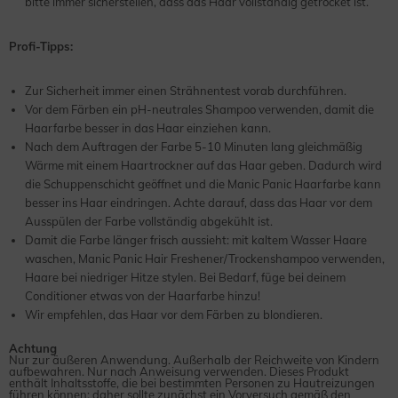
bitte immer sicherstellen, dass das Haar vollständig getrocket ist.
Profi-Tipps:
Zur Sicherheit immer einen Strähnentest vorab durchführen.
Vor dem Färben ein pH-neutrales Shampoo verwenden, damit die
Haarfarbe besser in das Haar einziehen kann.
Nach dem Auftragen der Farbe 5-10 Minuten lang gleichmäßig
Wärme mit einem Haartrockner auf das Haar geben. Dadurch wird
die Schuppenschicht geöffnet und die Manic Panic Haarfarbe kann
besser ins Haar eindringen. Achte darauf, dass das Haar vor dem
Ausspülen der Farbe vollständig abgekühlt ist.
Damit die Farbe länger frisch aussieht: mit kaltem Wasser Haare
waschen, Manic Panic Hair Freshener/Trockenshampoo verwenden,
Haare bei niedriger Hitze stylen. Bei Bedarf, füge bei deinem
Conditioner etwas von der Haarfarbe hinzu!
Wir empfehlen, das Haar vor dem Färben zu blondieren.
Achtung
Nur zur äußeren Anwendung. Außerhalb der Reichweite von Kindern
aufbewahren. Nur nach Anweisung verwenden. Dieses Produkt
enthält Inhaltsstoffe, die bei bestimmten Personen zu Hautreizungen
führen können; daher sollte zunächst ein Vorversuch gemäß den