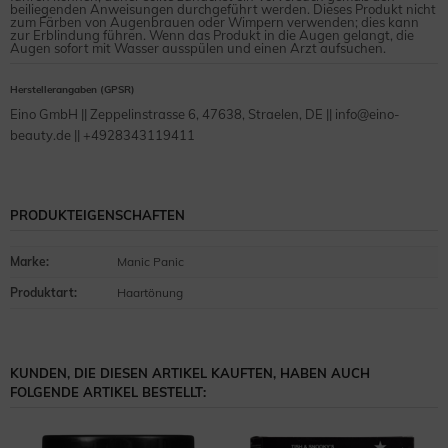
beiliegenden Anweisungen durchgeführt werden. Dieses Produkt nicht
zum Färben von Augenbrauen oder Wimpern verwenden; dies kann
zur Erblindung führen. Wenn das Produkt in die Augen gelangt, die
Augen sofort mit Wasser ausspülen und einen Arzt aufsuchen.
Herstellerangaben (GPSR)
Eino GmbH || Zeppelinstrasse 6, 47638, Straelen, DE || info@eino-
beauty.de || +4928343119411
PRODUKTEIGENSCHAFTEN
Marke
:
Manic Panic
Produktart
:
Haartönung
KUNDEN, DIE DIESEN ARTIKEL KAUFTEN, HABEN AUCH
FOLGENDE ARTIKEL BESTELLT: