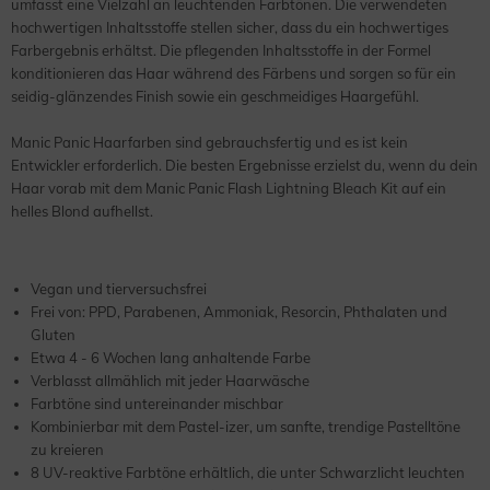
umfasst eine Vielzahl an leuchtenden Farbtönen. Die verwendeten
hochwertigen Inhaltsstoffe stellen sicher, dass du ein hochwertiges
Farbergebnis erhältst. Die pflegenden Inhaltsstoffe in der Formel
konditionieren das Haar während des Färbens und sorgen so für ein
seidig-glänzendes Finish sowie ein geschmeidiges Haargefühl.
Manic Panic Haarfarben sind gebrauchsfertig und es ist kein
Entwickler erforderlich. Die besten Ergebnisse erzielst du, wenn du dein
Haar vorab mit dem Manic Panic Flash Lightning Bleach Kit auf ein
helles Blond aufhellst.
Vegan und tierversuchsfrei
Frei von: PPD, Parabenen, Ammoniak, Resorcin, Phthalaten und
Gluten
Etwa 4 - 6 Wochen lang anhaltende Farbe
Verblasst allmählich mit jeder Haarwäsche
Farbtöne sind untereinander mischbar
Kombinierbar mit dem Pastel-izer, um sanfte, trendige Pastelltöne
zu kreieren
8 UV-reaktive Farbtöne erhältlich, die unter Schwarzlicht leuchten