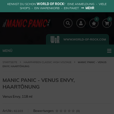
KENNST DU SCHON
WORLD OF ROCK
? EINE ANMELDUNG - VIELE
SHOPS - EIN WARENKORB - EIN PAKET
MEHR
0
0
WWW.WORLD-OF-ROCK.COM
MENÜ
STARTSEITE
HAARFARBEN CLASSIC HIGH VOLTAGE
MANIC PANIC - VENUS
ENVY, HAARTÖNUNG
MANIC PANIC - VENUS ENVY,
HAARTÖNUNG
Venus Envy, 118 ml
Art.Nr.:
61103
Bewertungen:
(0)