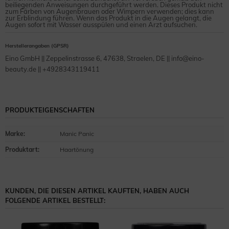
beiliegenden Anweisungen durchgeführt werden. Dieses Produkt nicht
zum Färben von Augenbrauen oder Wimpern verwenden; dies kann
zur Erblindung führen. Wenn das Produkt in die Augen gelangt, die
Augen sofort mit Wasser ausspülen und einen Arzt aufsuchen.
Herstellerangaben (GPSR)
Eino GmbH || Zeppelinstrasse 6, 47638, Straelen, DE || info@eino-
beauty.de || +4928343119411
PRODUKTEIGENSCHAFTEN
Marke
:
Manic Panic
Produktart
:
Haartönung
KUNDEN, DIE DIESEN ARTIKEL KAUFTEN, HABEN AUCH
FOLGENDE ARTIKEL BESTELLT: