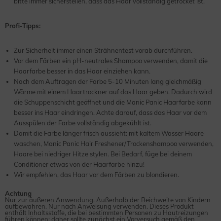
bitte immer sicherstellen, dass das Haar vollständig getrocket ist.
Profi-Tipps:
Zur Sicherheit immer einen Strähnentest vorab durchführen.
Vor dem Färben ein pH-neutrales Shampoo verwenden, damit die
Haarfarbe besser in das Haar einziehen kann.
Nach dem Auftragen der Farbe 5-10 Minuten lang gleichmäßig
Wärme mit einem Haartrockner auf das Haar geben. Dadurch wird
die Schuppenschicht geöffnet und die Manic Panic Haarfarbe kann
besser ins Haar eindringen. Achte darauf, dass das Haar vor dem
Ausspülen der Farbe vollständig abgekühlt ist.
Damit die Farbe länger frisch aussieht: mit kaltem Wasser Haare
waschen, Manic Panic Hair Freshener/Trockenshampoo verwenden,
Haare bei niedriger Hitze stylen. Bei Bedarf, füge bei deinem
Conditioner etwas von der Haarfarbe hinzu!
Wir empfehlen, das Haar vor dem Färben zu blondieren.
Achtung
Nur zur äußeren Anwendung. Außerhalb der Reichweite von Kindern
aufbewahren. Nur nach Anweisung verwenden. Dieses Produkt
enthält Inhaltsstoffe, die bei bestimmten Personen zu Hautreizungen
führen können; daher sollte zunächst ein Vorversuch gemäß den