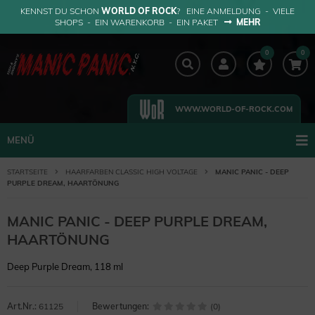
KENNST DU SCHON
WORLD OF ROCK
? EINE ANMELDUNG - VIELE
SHOPS - EIN WARENKORB - EIN PAKET
MEHR
0
0
WWW.WORLD-OF-ROCK.COM
MENÜ
STARTSEITE
HAARFARBEN CLASSIC HIGH VOLTAGE
MANIC PANIC - DEEP
PURPLE DREAM, HAARTÖNUNG
MANIC PANIC - DEEP PURPLE DREAM,
HAARTÖNUNG
Deep Purple Dream, 118 ml
Art.Nr.:
61125
Bewertungen:
(0)