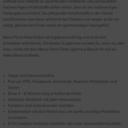
umfasst eine Vielzahl an leuchtenden Farbtönen. Die verwendeten
hochwertigen Inhaltsstoffe stellen sicher, dass du ein hochwertiges
Farbergebnis erhältst. Die pflegenden Inhaltsstoffe in der Formel
konditionieren das Haar während des Färbens und sorgen so für ein
seidig-glänzendes Finish sowie ein geschmeidiges Haargefühl.
Manic Panic Haarfarben sind gebrauchsfertig und es ist kein
Entwickler erforderlich. Die besten Ergebnisse erzielst du, wenn du dein
Haar vorab mit dem Manic Panic Flash Lightning Bleach Kit auf ein
helles Blond aufhellst.
Vegan und tierversuchsfrei
Frei von: PPD, Parabenen, Ammoniak, Resorcin, Phthalaten und
Gluten
Etwa 4 - 6 Wochen lang anhaltende Farbe
Verblasst allmählich mit jeder Haarwäsche
Farbtöne sind untereinander mischbar
Kombinierbar mit dem Pastel-izer, um sanfte, trendige Pastelltöne
zu kreieren
8 UV-reaktive Farbtöne erhältlich, die unter Schwarzlicht leuchten