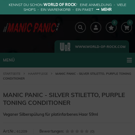
KENNST DU SCHON
WORLD OF ROCK
? EINE ANMELDUNG - VIELE
SHOPS - EIN WARENKORB - EIN PAKET
MEHR
0
0
WWW.WORLD-OF-ROCK.COM
MENÜ
STARTSEITE
HAARPFLEGE
MANIC PANIC - SILVER STILETTO, PURPLE TONING
CONDITIONER
MANIC PANIC - SILVER STILETTO, PURPLE
TONING CONDITIONER
Veganer Silberspülung für platinfarbenes Haar 59ml
Art.Nr.:
61209
Bewertungen:
(0)