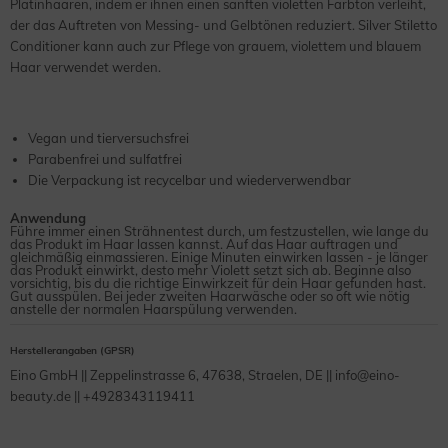
Platinhaaren, indem er ihnen einen sanften violetten Farbton verleiht,
der das Auftreten von Messing- und Gelbtönen reduziert. Silver Stiletto
Conditioner kann auch zur Pflege von grauem, violettem und blauem
Haar verwendet werden.
Vegan und tierversuchsfrei
Parabenfrei und sulfatfrei
Die Verpackung ist recycelbar und wiederverwendbar
Anwendung
Führe immer einen Strähnentest durch, um festzustellen, wie lange du
das Produkt im Haar lassen kannst. Auf das Haar auftragen und
gleichmäßig einmassieren. Einige Minuten einwirken lassen - je länger
das Produkt einwirkt, desto mehr Violett setzt sich ab. Beginne also
vorsichtig, bis du die richtige Einwirkzeit für dein Haar gefunden hast.
Gut ausspülen. Bei jeder zweiten Haarwäsche oder so oft wie nötig
anstelle der normalen Haarspülung verwenden.
Herstellerangaben (GPSR)
Eino GmbH || Zeppelinstrasse 6, 47638, Straelen, DE || info@eino-
beauty.de || +4928343119411