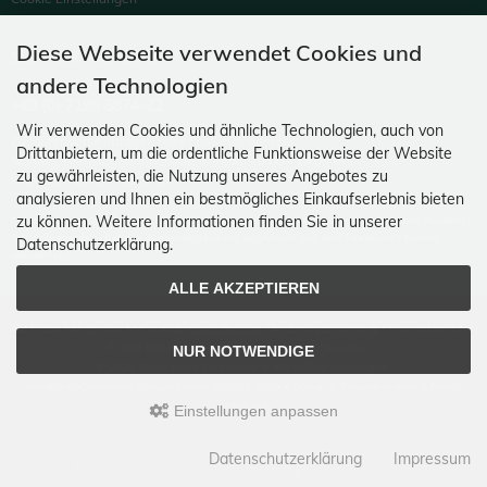
Diese Webseite verwendet Cookies und
SUPPORTHOTLINE
andere Technologien
+49 (0) 7195 5874-22
Wir verwenden Cookies und ähnliche Technologien, auch von
Zu laufenden Aufträgen oder Fragen allgemein:
Drittanbietern, um die ordentliche Funktionsweise der Website
Montag, Dienstag, Donnerstag, Freitag: 10:00 - 16:00 Uhr
zu gewährleisten, die Nutzung unseres Angebotes zu
Mittwoch: 10:00 - 18:00 Uhr
analysieren und Ihnen ein bestmögliches Einkaufserlebnis bieten
zu können. Weitere Informationen finden Sie in unserer
* Kosten: normaler Ortstarif DE, mit Flatratevertrag natürlich kostenlos. Aus dem Ausland
fallen die jeweils geltenden Auslandsgebühren an. Anrufe aus dem Handynetz können
Datenschutzerklärung.
abweichen.
ALLE AKZEPTIEREN
Alle Preise inkl. gesetzl. MwSt. zzgl.
Versandkosten
. Die durchgestrichenen Preise entsprechen
dem bisherigen Preis bei Manic-Panic Onlineshop
NUR NOTWENDIGE
© 2026 Manic-Panic Onlineshop • Alle Rechte vorbehalten
modified eCommerce Shopsoftware © 2009-2026 • Design & Programmierung Rehm
Webdesign
Einstellungen anpassen
Datenschutzerklärung
Impressum