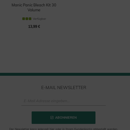
Manic Panic Bleach Kit 30
Volume
Bleichmittel
Verfügbar
13,99 €
E-MAIL NEWSLETTER
ABONNIEREN
Der Newsletter kann jederzeit hier oder in Ihrem Kundenkonto abbestellt werden.