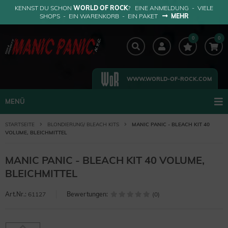
KENNST DU SCHON
WORLD OF ROCK
? EINE ANMELDUNG - VIELE
SHOPS - EIN WARENKORB - EIN PAKET
MEHR
0
0
WWW.WORLD-OF-ROCK.COM
MENÜ
STARTSEITE
BLONDIERUNG/ BLEACH KITS
MANIC PANIC - BLEACH KIT 40
VOLUME, BLEICHMITTEL
MANIC PANIC - BLEACH KIT 40 VOLUME,
BLEICHMITTEL
Art.Nr.:
61127
Bewertungen:
(0)