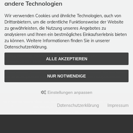
andere Technologien
Click & Collect
Cookie Einstellungen
Wir verwenden Cookies und ähnliche Technologien, auch von
Drittanbietern, um die ordentliche Funktionsweise der Website
SUPPORTHOTLINE
zu gewährleisten, die Nutzung unseres Angebotes zu
analysieren und Ihnen ein bestmögliches Einkaufserlebnis bieten
zu können. Weitere Informationen finden Sie in unserer
+49 (0) 7195 5874-22
Datenschutzerklärung.
Zu laufenden Aufträgen oder Fragen allgemein:
Montag, Dienstag, Donnerstag, Freitag: 10:00 - 16:00 Uhr
ALLE AKZEPTIEREN
Mittwoch: 10:00 - 18:00 Uhr
* Kosten: normaler Ortstarif DE, mit Flatratevertrag natürlich kostenlos. Aus dem Ausland
NUR NOTWENDIGE
fallen die jeweils geltenden Auslandsgebühren an. Anrufe aus dem Handynetz können
abweichen.
Einstellungen anpassen
Alle Preise inkl. gesetzl. MwSt. zzgl.
Versandkosten
. Die durchgestrichenen Preise entsprechen
Datenschutzerklärung
Impressum
dem bisherigen Preis bei Manic-Panic Onlineshop
© 2026 Manic-Panic Onlineshop • Alle Rechte vorbehalten
modified eCommerce Shopsoftware © 2009-2026 • Design & Programmierung Rehm
Webdesign