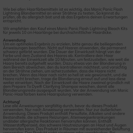
Wie bei allen Haarfärbemitteln ist es wichtig, das Manic Panic Flash
Lightning Blondiermittel an einer Strähne zu testen. So kannst du
prüfen, ob du allergisch bist und ob das Ergebnis deinen Erwartungen
entspricht.
Wir empfehlen den Kauf eines Manic Panic Flash Lightning Bleach Kits
für jeweils 10 cm Haarlänge bei durchschnittlicher Haardicke.
Anwendung
Um ein optimales Ergebnis zu erzielen, bitte genau die beiliegenden
Anweisungen beachten. Nicht auf Haaren anwenden, die permanent
schwarz gefärbt wurden. Die Dauer der Einwirkzeit hängt von der
Farbe und dem Zustand des Haares ab. Kontrolliere dein Haar
während der Einwirkzeit alle 10 Minuten, um festzustellen, wie weit die
Haare bereits aufgehellt wurden. Dazu etwas von der Blondierung in
dem Bereich abwischen, den du kontrollieren möchtest, und vorsichtig
an der Strähne ziehen, um sicherzustellen, dass die Haare nicht
brechen. Wenn das Haar noch nicht so hell ist wie gewünscht, und die
Haare nicht brechen, trage die Blondierung erneut auf und lass diese
weiter einwirken. Nach der Einwirkzeit die Haare zweimal gründlich mit
dem Prepare To Dye® Clarifying Shampoo waschen, damit alle
Blondierungsreste ausgespült wurden. Vor der Anwendung von Manic
Panic-Haarfarben keine Haarspülung verwenden.
Achtung!
Lese alle Anweisungen sorgfältig durch, bevor du dieses Produkt
verwenden. Nur nach Anweisung verwenden. Nur zur äußerlichen
Anwendung. Dieses Produkt enthält Persulfate, Alkalien und andere
Bestandteile, die schwere Reizungen, Atemwegserkrankungen
und/oder allergische Reaktionen hervorrufen können. Enthält
Wasserstoffperoxid, das schwere Hautreizungen an Haut und Augen
hervorrufen kann. Das Produkt in Räumen mit ausreichender Belüftung
verwenden. Das Produkt nicht einatmen oder verschlucken. Bei