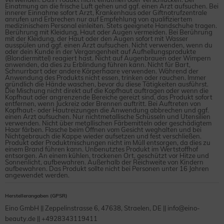
Einatmung an die frische Luft gehen und ggf. einen Arzt aufsuchen. Bei
innerer Einnahme sofort Arzt, Krankenhaus oder Giftnotrufzentrale
anrufen und Erbrechen nur auf Empfehlung von qualifiziertem
medizinischem Personal einleiten. Stets geeignete Handschuhe tragen.
Berührung mit Kleidung, Haut oder Augen vermeiden. Bei Berührung
mit der Kleidung, der Haut oder den Augen sofort mit Wasser
ausspülen und ggf. einen Arzt aufsuchen. Nicht verwenden, wenn du
oder dein Kunde in der Vergangenheit auf Aufhellungsprodukte
(Blondiermittel) reagiert hast. Nicht auf Augenbrauen oder Wimpern
anwenden, da dies zu Erblindung führen kann. Nicht für Bart,
Schnurrbart oder andere Körperhaare verwenden. Während der
Anwendung des Produkts nicht essen, trinken oder rauchen. Immer
gründlich die Hände waschen, bevor du diese Tätigkeiten ausführst.
Die Mischung nicht direkt auf die Kopfhaut auftragen oder wenn die
Kopfhaut oder angrenzende Bereiche gereizt sind, das Produkt sofort
entfernen, wenn Juckreiz oder Brennen auftritt. Bei Auftreten von
Kopfhaut- oder Hautreizungen die Anwendung abbrechen und ggf.
einen Arzt aufsuchen. Nur nichtmetallische Schüsseln und Utensilien
verwenden. Nicht über metallischen Färbemitteln oder geschädigtem
Haar färben. Flasche beim Öffnen vom Gesicht weghalten und bei
Nichtgebrauch die Kappe wieder aufsetzen und fest verschließen.
Produkt oder Produktmischungen nicht im Müll entsorgen, da dies zu
einem Brand führen kann. Unbenutztes Produkt im Wertstoffhof
entsorgen. An einem kühlen, trockenen Ort, geschützt vor Hitze und
Sonnenlicht, aufbewahren. Außerhalb der Reichweite von Kindern
aufbewahren. Das Produkt sollte nicht bei Personen unter 16 Jahren
angewendet werden.
Herstellerangaben (GPSR)
Eino GmbH || Zeppelinstrasse 6, 47638, Straelen, DE || info@eino-
beauty.de || +4928343119411