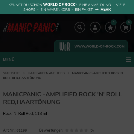
KENNST DU SCHON
WORLD OF ROCK
? EINE ANMELDUNG - VIELE
SHOPS - EIN WARENKORB - EIN PAKET
MEHR
0
0
WWW.WORLD-OF-ROCK.COM
MENÜ
STARTSEITE
HAARFARBEN AMPLIFIED
MANICPANIC -AMPLIFIED ROCK N
ROLL RED,HAARTÖNUNG
MANICPANIC -AMPLIFIED ROCK 'N' ROLL
RED,HAARTÖNUNG
Rock 'N' Roll Red, 118 ml
Art.Nr.:
61199
Bewertungen:
(0)