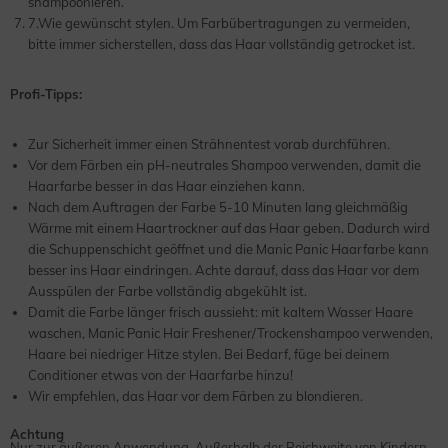
shampoonieren.
7.Wie gewünscht stylen. Um Farbübertragungen zu vermeiden,
bitte immer sicherstellen, dass das Haar vollständig getrocket ist.
Profi-Tipps:
Zur Sicherheit immer einen Strähnentest vorab durchführen.
Vor dem Färben ein pH-neutrales Shampoo verwenden, damit die
Haarfarbe besser in das Haar einziehen kann.
Nach dem Auftragen der Farbe 5-10 Minuten lang gleichmäßig
Wärme mit einem Haartrockner auf das Haar geben. Dadurch wird
die Schuppenschicht geöffnet und die Manic Panic Haarfarbe kann
besser ins Haar eindringen. Achte darauf, dass das Haar vor dem
Ausspülen der Farbe vollständig abgekühlt ist.
Damit die Farbe länger frisch aussieht: mit kaltem Wasser Haare
waschen, Manic Panic Hair Freshener/Trockenshampoo verwenden,
Haare bei niedriger Hitze stylen. Bei Bedarf, füge bei deinem
Conditioner etwas von der Haarfarbe hinzu!
Wir empfehlen, das Haar vor dem Färben zu blondieren.
Achtung
Nur zur äußeren Anwendung. Außerhalb der Reichweite von Kindern