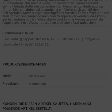
aufbewahren. Nur nach Anweisung verwenden. Dieses Produkt
enthält Inhaltsstoffe, die bei bestimmten Personen zu Hautreizungen
führen können; daher sollte zunächst ein Vorversuch gemäß den
beiliegenden Anweisungen durchgeführt werden. Dieses Produkt nicht
zum Färben von Augenbrauen oder Wimpern verwenden; dies kann
zur Erblindung führen. Wenn das Produkt in die Augen gelangt, die
Augen sofort mit Wasser ausspülen und einen Arzt aufsuchen.
Herstellerangaben (GPSR)
Eino GmbH || Zeppelinstrasse 6, 47638, Straelen, DE || info@eino-
beauty.de || +4928343119411
PRODUKTEIGENSCHAFTEN
Marke
:
Manic Panic
Produktart
:
Haartönung
KUNDEN, DIE DIESEN ARTIKEL KAUFTEN, HABEN AUCH
FOLGENDE ARTIKEL BESTELLT: