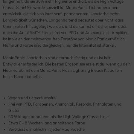
länger hält, da sie 30% mehr Pigmente enthält, als die High Voltage
Classic Serie! Sie wurde speziell für Manic Panic-Liebhaber:innen
entwickelt, die sich von ihrer semi-permanenten Haarfarbe mehr
Langlebigkeit wünschen. Langanhaltend bedeutet aber nicht, dass
Chemikalien hinzugefügt wurden, und du kannst dir sicher sein, dass
auch die Amplified™-Formel frei von PPD und Ammoniak ist. Amplified
ist in vielen der meistverkauften Farbtöne von Manic Panic erhältlich.
Name und Farbe sind die gleichen, nur die Intensität ist stärker.
Manic Panic Haarfarben sind gebrauchsfertig und es ist kein
Entwickler erforderlich. Die besten Ergebnisse erzielst du, wenn du dein
Haar vorab mit dem Manic Panic Flash Lightning Bleach Kit auf ein
helles Blond aufhellst.
Vegan und tierversuchsfrei
Frei von PPD, Parabenen, Ammoniak, Resorcin, Phthalaten und
Gluten
30 % länger anhaltend als die High Voltage Classic Linie
Etwa 6 - 8 Wochen lang anhaltende Farbe
Verblasst allmählich mit jeder Haarwäsche