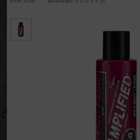
Art.Nr.:
61055
Bewertungen:
(0)