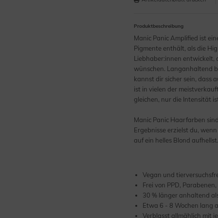
Produktbeschreibung
Manic Panic Amplified ist e
Pigmente enthält, als die Hig
Liebhaber:innen entwickelt,
wünschen. Langanhaltend be
kannst dir sicher sein, dass
ist in vielen der meistverka
gleichen, nur die Intensität is
Manic Panic Haarfarben sind 
Ergebnisse erzielst du, wenn
auf ein helles Blond aufhellst
Vegan und tierversuchsfr
Frei von PPD, Parabenen,
30 % länger anhaltend als
Etwa 6 - 8 Wochen lang 
Verblasst allmählich mit