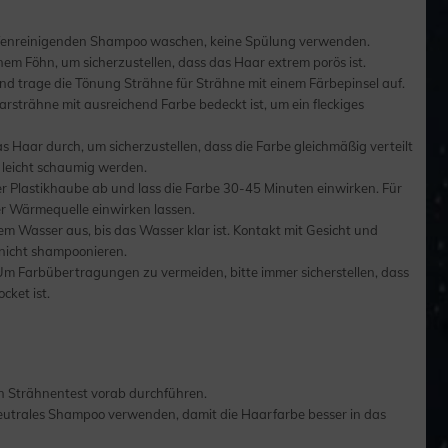
iefenreinigenden Shampoo waschen, keine Spülung verwenden.
nem Föhn, um sicherzustellen, dass das Haar extrem porös ist.
d trage die Tönung Strähne für Strähne mit einem Färbepinsel auf.
aarsträhne mit ausreichend Farbe bedeckt ist, um ein fleckiges
Haar durch, um sicherzustellen, dass die Farbe gleichmäßig verteilt
 leicht schaumig werden.
r Plastikhaube ab und lass die Farbe 30-45 Minuten einwirken. Für
er Wärmequelle einwirken lassen.
em Wasser aus, bis das Wasser klar ist. Kontakt mit Gesicht und
nicht shampoonieren.
Um Farbübertragungen zu vermeiden, bitte immer sicherstellen, dass
cket ist.
en Strähnentest vorab durchführen.
utrales Shampoo verwenden, damit die Haarfarbe besser in das