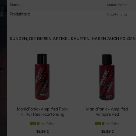
Marke
:
Manic Panic
Produktart
:
Haartönung
KUNDEN, DIE DIESEN ARTIKEL KAUFTEN, HABEN AUCH FOLGEND
ManicPanic -Amplified Rock
ManicPanic - Amplified
'n' Roll Red,Haartönung
Vampire Red
Haartönung
Verfügbar
Verfügbar
15,99 €
15,99 €