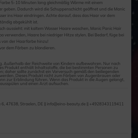
Farbe 5-10 Minuten lang gleichmäßig Wärme mit einem
r geben. Dadurch wird die Schuppenschicht geöffnet und die Manic
ser ins Haar eindringen. Achte darauf, dass das Haar vor dem
tändig abgekühlt ist.
isch aussieht: mit kaltem Wasser Haare waschen, Manic Panic Hair
 verwenden, Haare bei niedriger Hitze stylen. Bei Bedarf, füge bei
 von der Haarfarbe hinzu!
vor dem Färben zu blondieren.
 Außerhalb der Reichweite von Kindern aufbewahren. Nur nach
 Produkt enthält Inhaltsstoffe, die bei bestimmten Personen zu
; daher sollte zunächst ein Vorversuch gemäß den beiliegenden
erden. Dieses Produkt nicht zum Färben von Augenbrauen oder
nn zur Erblindung führen. Wenn das Produkt in die Augen gelangt,
 ausspülen und einen Arzt aufsuchen.
e 6, 47638, Straelen, DE || info@eino-beauty.de || +4928343119411