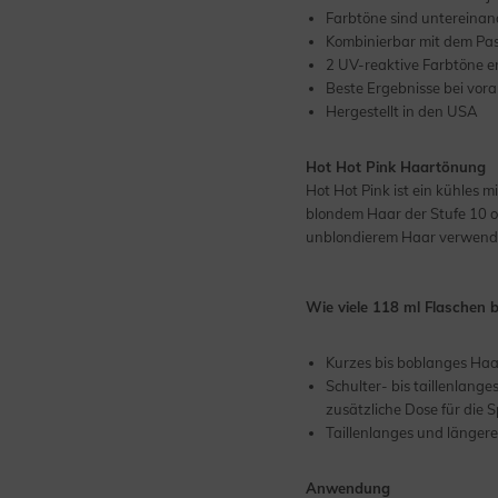
Farbtöne sind untereinan
Kombinierbar mit dem Past
2 UV-reaktive Farbtöne er
Beste Ergebnisse bei vor
Hergestellt in den USA
Hot Hot Pink Haartönung
Hot Hot Pink ist ein kühles 
blondem Haar der Stufe 10 od
unblondierem Haar verwend
Wie viele 118 ml Flaschen 
Kurzes bis boblanges Haar
Schulter- bis taillenlang
zusätzliche Dose für die S
Taillenlanges und längere
Anwendung