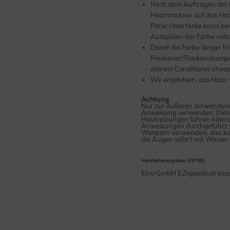
Nach dem Auftragen der 
Haartrockner auf das Haa
Panic Haarfarbe kann bes
Ausspülen der Farbe volls
Damit die Farbe länger fr
Freshener/Trockenshampoo
deinem Conditioner etwas
Wir empfehlen, das Haar 
Achtung
Nur zur äußeren Anwendung.
Anweisung verwenden. Dieses
Hautreizungen führen können
Anweisungen durchgeführt w
Wimpern verwenden; dies ka
die Augen sofort mit Wasser
Herstellerangaben (GPSR)
Eino GmbH || Zeppelinstrass