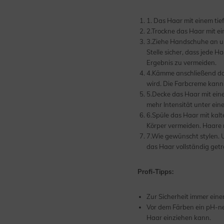
1. Das Haar mit einem t
2.Trockne das Haar mit ei
3.Ziehe Handschuhe an un
Stelle sicher, dass jede H
Ergebnis zu vermeiden.
4.Kämme anschließend das 
wird. Die Farbcreme kann
5.Decke das Haar mit eine
mehr Intensität unter ein
6.Spüle das Haar mit kalt
Körper vermeiden. Haare 
7.Wie gewünscht stylen. 
das Haar vollständig getro
Profi-Tipps:
Zur Sicherheit immer ein
Vor dem Färben ein pH-ne
Haar einziehen kann.