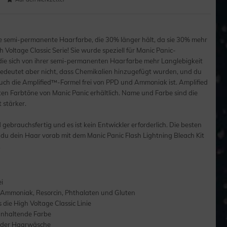
ine semi-permanente Haarfarbe, die 30% länger hält, da sie 30% mehr
h Voltage Classic Serie! Sie wurde speziell für Manic Panic-
 die sich von ihrer semi-permanenten Haarfarbe mehr Langlebigkeit
deutet aber nicht, dass Chemikalien hinzugefügt wurden, und du
 auch die Amplified™-Formel frei von PPD und Ammoniak ist. Amplified
uften Farbtöne von Manic Panic erhältlich. Name und Farbe sind die
t stärker.
gebrauchsfertig und es ist kein Entwickler erforderlich. Die besten
 du dein Haar vorab mit dem Manic Panic Flash Lightning Bleach Kit
.
ei
 Ammoniak, Resorcin, Phthalaten und Gluten
 die High Voltage Classic Linie
anhaltende Farbe
 jeder Haarwäsche