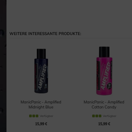
WEITERE INTERESSANTE PRODUKTE:
ck
ManicPanic - Amplified
ManicPanic - Amplified
Midnight Blue
Cotton Candy
Haartönung
Haartönung
Verfügbar
Verfügbar
15,99 €
15,99 €